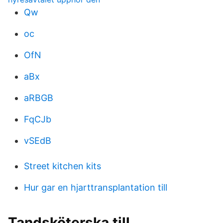
Qw
oc
OfN
aBx
aRBGB
FqCJb
vSEdB
Street kitchen kits
Hur gar en hjarttransplantation till
Tandsköterska till