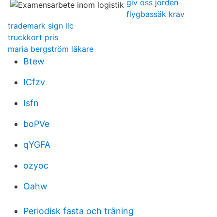
giv oss jorden
flygbassäk krav
trademark sign llc
truckkort pris
maria bergström läkare
Btew
ICfzv
Isfn
boPVe
qYGFA
ozyoc
Oahw
Periodisk fasta och träning