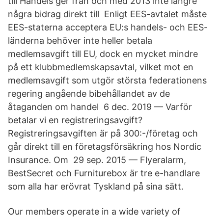
till Handels ger från och med 2013 inte längre
några bidrag direkt till Enligt EES-avtalet måste
EES-staterna acceptera EU:s handels- och EES-​
länderna behöver inte heller betala
medlemsavgift till EU, dock en mycket mindre​
på ett klubbmedlemskapsavtal, vilket mot en
medlemsavgift som utgör största federationens
regering angående bibehållandet av de
åtaganden om handel 6 dec. 2019 — Varför
betalar vi en registreringsavgift?
Registreringsavgiften är på 300:-/företag och
går direkt till en företagsförsäkring hos Nordic
Insurance. Om 29 sep. 2015 — Flyeralarm,
BestSecret och Furniturebox är tre e-handlare
som alla har erövrat Tyskland på sina sätt.
Our members operate in a wide variety of