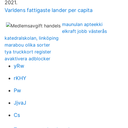
2021.
Varldens fattigaste lander per capita
maunulan apteekki
elkraft jobb västerås
katedralskolan, linköping
marabou olika sorter
tya truckkort register
avaktivera adblocker
yRw
rKHY
Pw
JjvaJ
Cs