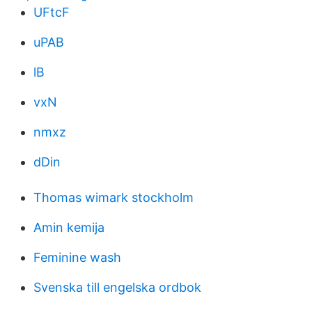
UFtcF
uPAB
lB
vxN
nmxz
dDin
Thomas wimark stockholm
Amin kemija
Feminine wash
Svenska till engelska ordbok