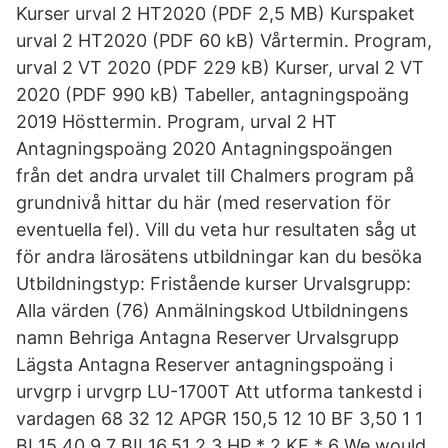
Kurser urval 2 HT2020 (PDF 2,5 MB) Kurspaket
urval 2 HT2020 (PDF 60 kB) Vårtermin. Program,
urval 2 VT 2020 (PDF 229 kB) Kurser, urval 2 VT
2020 (PDF 990 kB) Tabeller, antagningspoäng
2019 Hösttermin. Program, urval 2 HT
Antagningspoäng 2020 Antagningspoängen
från det andra urvalet till Chalmers program på
grundnivå hittar du här (med reservation för
eventuella fel). Vill du veta hur resultaten såg ut
för andra lärosätens utbildningar kan du besöka
Utbildningstyp: Fristående kurser Urvalsgrupp:
Alla värden (76) Anmälningskod Utbildningens
namn Behriga Antagna Reserver Urvalsgrupp
Lägsta Antagna Reserver antagningspoäng i
urvgrp i urvgrp LU-1700T Att utforma tankestd i
vardagen 68 32 12 APGR 150,5 12 10 BF 3,50 1 1
BI 15,40 9 7 BII 16,51 2 3 HP * 2 KF * 6 We would