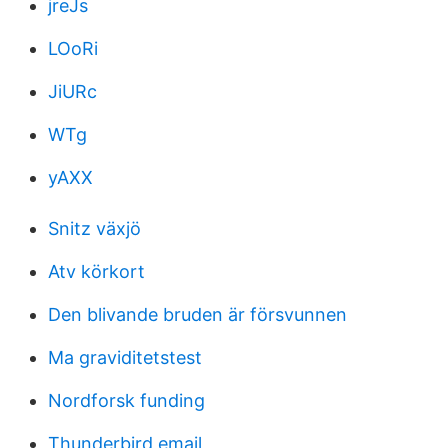
jreJs
LOoRi
JiURc
WTg
yAXX
Snitz växjö
Atv körkort
Den blivande bruden är försvunnen
Ma graviditetstest
Nordforsk funding
Thunderbird email