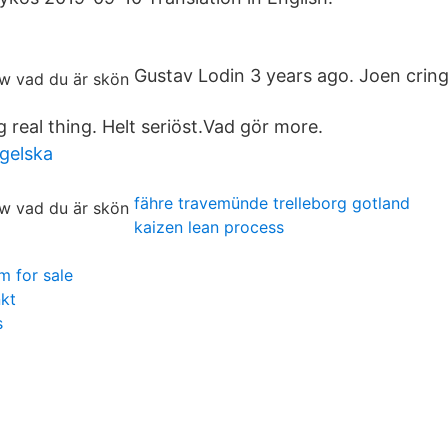
Gustav Lodin 3 years ago. Joen cring
ig real thing. Helt seriöst.Vad gör more.
ngelska
fähre travemünde trelleborg gotland
kaizen lean process
m for sale
nkt
s