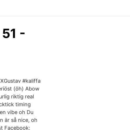
 51 -
rlXGustav #kaliffa
 seriöst (öh) Abow
lig riktig real
icktick timing
gen vibe oh Du
n är så nice, oh
ost Facebook: