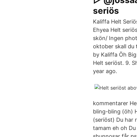
▷ @jossaan
seriös
Kaliffa Helt Seri
Ehyea Helt seriö
skön/ Ingen phot
oktober skall du 
by Kaliffa Öh Bi
Helt seriöst. 9.
year ago.
kommentarer Helt
bling-bling (öh) 
(seriöst) Du har r
tamam eh oh Du h
shunnosar får ps