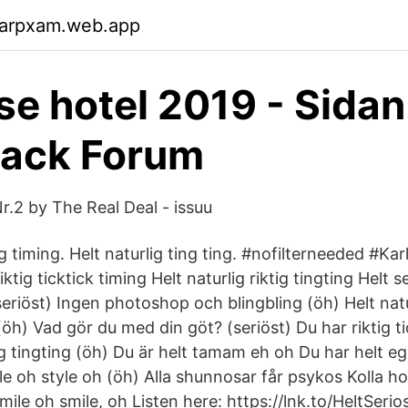
garpxam.web.app
se hotel 2019 - Sidan
back Forum
r.2 by The Real Deal - issuu
tig timing. Helt naturlig ting ting. #nofilterneeded #Ka
iktig ticktick timing Helt naturlig riktig tingting Helt
eriöst) Ingen photoshop och blingbling (öh) Helt natur
 (öh) Vad gör du med din göt? (seriöst) Du har riktig t
tig tingting (öh) Du är helt tamam eh oh Du har helt e
le oh style oh (öh) Alla shunnosar får psykos Kolla ho
mile oh smile, oh Listen here: https://lnk.to/HeltSeri