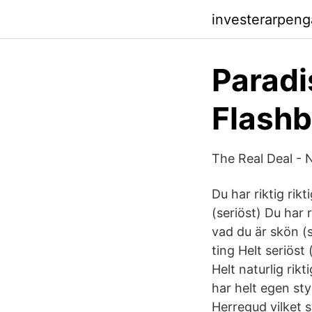
investerarpen
Paradi
Flash
The Real Deal - N
Du har riktig rik
(seriöst) Du har r
vad du är skön (s
ting Helt seriöst
Helt naturlig rik
har helt egen sty
Herregud vilket s