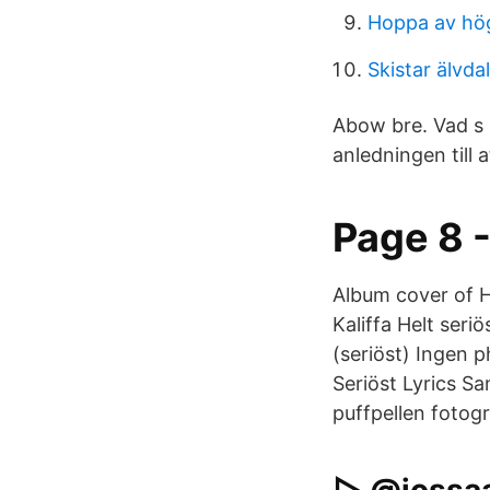
Hoppa av hö
Skistar älvda
Abow bre. Vad s 
anledningen till 
Page 8 
Album cover of He
Kaliffa Helt seri
(seriöst) Ingen p
Seriöst Lyrics Sa
puffpellen fotog