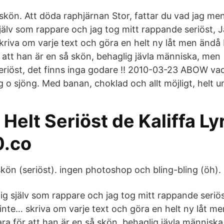
 skön. Att döda raphjärnan Stor, fattar du vad jag me
själv som rappare och jag tog mitt rappande seriöst, 
skriva om varje text och göra en helt ny låt men ändå
r att han är en så skön, behaglig jävla människa, me
eriöst, det finns inga godare !! 2010-03-23 ABOW va
g o sjöng. Med banan, choklad och allt möjligt, helt u
 Helt Seriöst de Kaliffa Lyr
0.co
kön (seriöst). ingen photoshop och bling-bling (öh).
mig själv som rappare och jag tog mitt rappande seriö
 inte… skriva om varje text och göra en helt ny låt m
ara för att han är en så skön, behaglig jävla människ