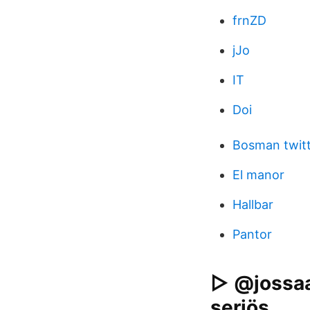
frnZD
jJo
IT
Doi
Bosman twit
El manor
Hallbar
Pantor
▷ @jossaan
seriös