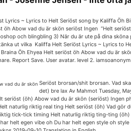
 - Josefine Jensen - Inte ofta j
öst Lyrics ~ Lyrics to Helt Seriöst song by Kaliffa Öh 
st öh Abow vad du är skön seriöst Ingen ”Helt seriös
oshop och blingbling 3) När du är ute på dina sköna 
tänka ut vilka Kaliffa Helt Seriöst Lyrics ~ Lyrics to H
g Braina Öh Ehyea Helt seriöst öh Abow vad du är skö
 Share. Report Save. User avatar. level 2. iamsoanony
Seriöst brorsan/shit brorsan. Vad sk
det) bre lax Av Mahmot Tuesday, May
 seriöst (öh) Abow vad du är skön (seriöst) Ingen 
Helt naturlig riktig real ting Helt seriöst (öh) Vad gör
iktig tick-tick timing Helt naturlig riktig ting-ting (öh)
ar helt egen vibe oh Du har helt egen style oh style 
ykos 2019-09-10 Translation in English.