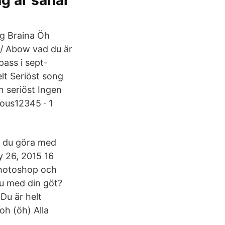
ag är såhär
Big Braina Öh
t/ Abow vad du är
pass i sept-
elt Seriöst song
n seriöst Ingen
mous12345 · 1
a du göra med
 26, 2015 16
photoshop och
 du med din göt?
 Du är helt
oh (öh) Alla