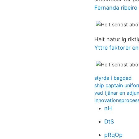
Fernanda ribeiro
Helt naturlig rikt
Yttre faktorer e
styrde i bagdad
ship captain unifor
vad tjänar en adju
innovationsproces
nH
DtS
pRqOp