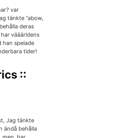
nar? var
Jag tänkte ”abow,
 behålla deras
n har vääärldens
d han spelade
nderbara tider!
ics ::
st, Jag tänkte
en ändå behålla
a, men har