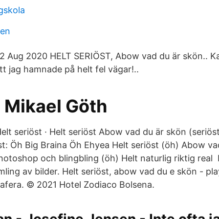
gskola
len
2 Aug 2020 HELT SERIÖST, Abow vad du är skön.. Kal
att jag hamnade på helt fel vägar!..
- Mikael Göth
lt seriöst · Helt seriöst Abow vad du är skön (seriöst
öst: Öh Big Braina Öh Ehyea Helt seriöst (öh) Abow v
hotoshop och blingbling (öh) Helt naturlig riktig real 
mling av bilder. Helt seriöst, abow vad du e skön - pla
rafera. © 2021 Hotel Zodiaco Bolsena.