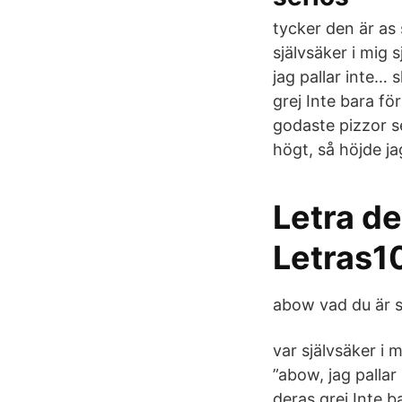
tycker den är as
självsäker i mig 
jag pallar inte… 
grej Inte bara fö
godaste pizzor s
högt, så höjde ja
Letra de
Letras1
abow vad du är s
var självsäker i 
”abow, jag pallar
deras grej Inte b