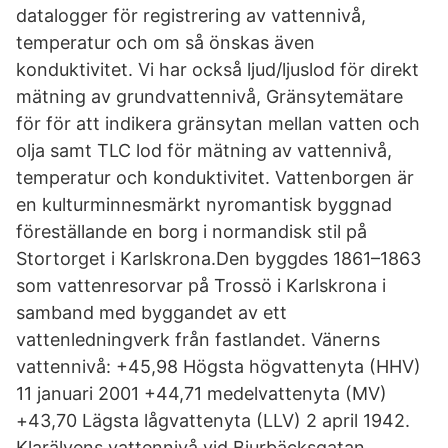
datalogger för registrering av vattennivå,
temperatur och om så önskas även
konduktivitet. Vi har också ljud/ljuslod för direkt
mätning av grundvattennivå, Gränsytemätare
för för att indikera gränsytan mellan vatten och
olja samt TLC lod för mätning av vattennivå,
temperatur och konduktivitet. Vattenborgen är
en kulturminnesmärkt nyromantisk byggnad
föreställande en borg i normandisk stil på
Stortorget i Karlskrona.Den byggdes 1861–1863
som vattenresorvar på Trossö i Karlskrona i
samband med byggandet av ett
vattenledningverk från fastlandet. Vänerns
vattennivå: +45,98 Högsta högvattenyta (HHV)
11 januari 2001 +44,71 medelvattenyta (MV)
+43,70 Lägsta lågvattenyta (LLV) 2 april 1942.
Klarälvens vattennivå vid Bjurbäcksgatan,