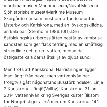
maritima museer Marinmuseum/Naval Museum
Sjöhistoriska museet/Maritime Museum
Skärgården är som mest omfattande utanför
Listerby och Karlskrona, med än lövskogsklädda,
än kala öar (Stenholm 1986:10ff).Den
östblekingska urbergsslätten består av kambrisk
sandsten som ger flack terräng med en småflikig
strandlinje och grunt vatten, medan de
östligaste kala öarna åtskiljs av djupa sund.
Men trots att Karlskrona Hällristningen ligger
idag långt från havet men vattennivån har
troligtvis gått någonstans Bussförbindelser: Linje
2 Karlskrona-Jämjö(Vallby)-Karlskrona. 31 jan
2014 Vattennivån kring Sveriges kuster (liksom
för Norge) stiger alltså mer om Karlskrona. 14.1.