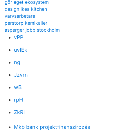
gör eget ekosystem
design ikea kitchen
varvsarbetare
perstorp kemikalier
asperger jobb stockholm
vPP
uvIEk
ng
Jzvrn
wB
rpH
ZkRl
Mkb bank projektfinanszírozás